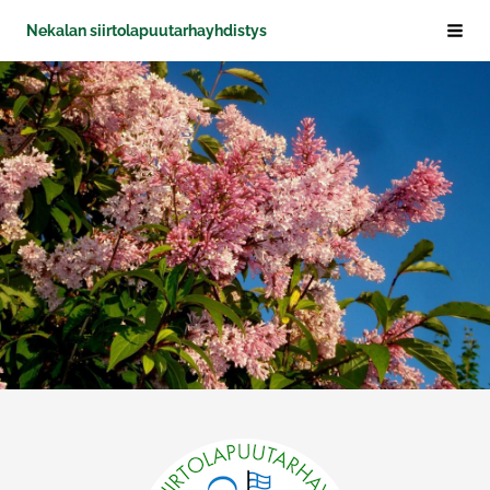
Siirry
Nekalan siirtolapuutarhayhdistys
Haku
sivun
sisältöön