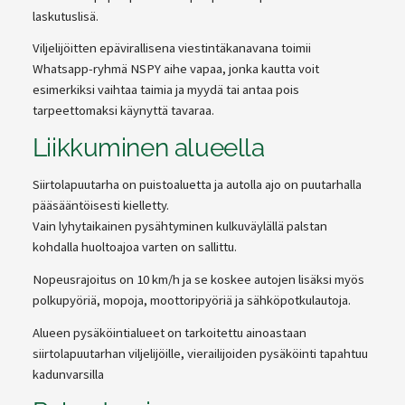
laskutuslisä.
Viljelijöitten epävirallisena viestintäkanavana toimii
Whatsapp-ryhmä NSPY aihe vapaa, jonka kautta voit
esimerkiksi vaihtaa taimia ja myydä tai antaa pois
tarpeettomaksi käynyttä tavaraa.
Liikkuminen alueella
Siirtolapuutarha on puistoaluetta ja autolla ajo on puutarhalla
pääsääntöisesti kielletty.
Vain lyhytaikainen pysähtyminen kulkuväylällä palstan
kohdalla huoltoajoa varten on sallittu.
Nopeusrajoitus on 10 km/h ja se koskee autojen lisäksi myös
polkupyöriä, mopoja, moottoripyöriä ja sähköpotkulautoja.
Alueen pysäköintialueet on tarkoitettu ainoastaan
siirtolapuutarhan viljelijöille, vierailijoiden pysäköinti tapahtuu
kadunvarsilla