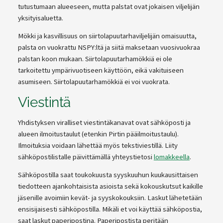
tutustumaan alueeseen, mutta palstat ovat jokaisen viljelijän
yksityisaluetta.
Mökki ja kasvillisuus on siirtolapuutarhaviljelijän omaisuutta,
palsta on vuokrattu NSPY:ltä ja siitä maksetaan vuosivuokraa
palstan koon mukaan. Siirtolapuutarhamökkiä ei ole
tarkoitettu ympärivuotiseen käyttöön, eikä vakituiseen
asumiseen. Siirtolapuutarhamökkiä ei voi vuokrata.
Viestintä
Yhdistyksen viralliset viestintäkanavat ovat sähköposti ja
alueen ilmoitustaulut (etenkin Pirtin pääilmoitustaulu).
Ilmoituksia voidaan lähettää myös tekstiviestillä. Liity
sähköpostilistalle päivittämällä yhteystietosi
lomakkeella
.
Sähköpostilla saat toukokuusta syyskuuhun kuukausittaisen
tiedotteen ajankohtaisista asioista sekä kokouskutsut kaikille
jäsenille avoimiin kevät- ja syyskokouksiin. Laskut lähetetään
ensisijaisesti sähköpostilla. Mikäli et voi käyttää sähköpostia,
saat laskut paperipostina. Paperipostista peritään