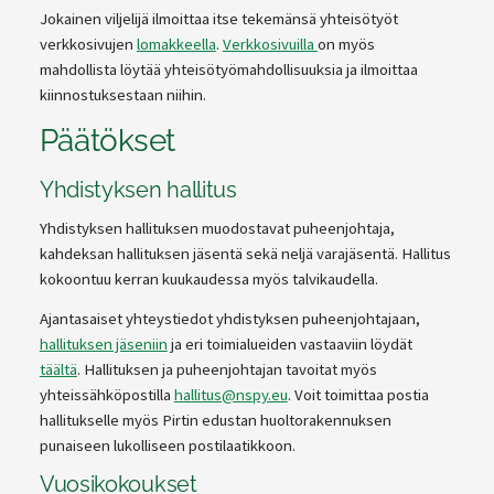
Jokainen viljelijä ilmoittaa itse tekemänsä yhteisötyöt
verkkosivujen
lomakkeella
.
Verkkosivuilla
on myös
mahdollista löytää yhteisötyömahdollisuuksia ja ilmoittaa
kiinnostuksestaan niihin.
Päätökset
Yhdistyksen hallitus
Yhdistyksen hallituksen muodostavat puheenjohtaja,
kahdeksan hallituksen jäsentä sekä neljä varajäsentä. Hallitus
kokoontuu kerran kuukaudessa myös talvikaudella.
Ajantasaiset yhteystiedot yhdistyksen puheenjohtajaan,
hallituksen jäseniin
ja eri toimialueiden vastaaviin löydät
täältä
. Hallituksen ja puheenjohtajan tavoitat myös
yhteissähköpostilla
hallitus@nspy.eu
. Voit toimittaa postia
hallitukselle myös Pirtin edustan huoltorakennuksen
punaiseen lukolliseen postilaatikkoon.
Vuosikokoukset