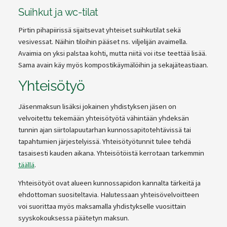
Suihkut ja wc-tilat
Pirtin pihapiirissä sijaitsevat yhteiset suihkutilat sekä
vesivessat. Näihin tiloihin pääset ns. viljelijän avaimella.
Avaimia on yksi palstaa kohti, mutta niitä voi itse teettää lisää.
Sama avain käy myös kompostikäymälöihin ja sekajäteastiaan.
Yhteisötyö
Jäsenmaksun lisäksi jokainen yhdistyksen jäsen on
velvoitettu tekemään yhteisötyötä vähintään yhdeksän
tunnin ajan siirtolapuutarhan kunnossapitotehtävissä tai
tapahtumien järjestelyissä. Yhteisötyötunnit tulee tehdä
tasaisesti kauden aikana. Yhteisötöistä kerrotaan tarkemmin
täällä
.
Yhteisötyöt ovat alueen kunnossapidon kannalta tärkeitä ja
ehdottoman suositeltavia. Halutessaan yhteisövelvoitteen
voi suorittaa myös maksamalla yhdistykselle vuosittain
syyskokouksessa päätetyn maksun.