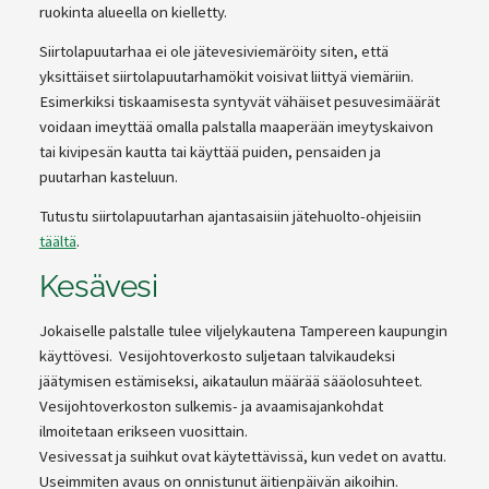
ruokinta alueella on kielletty.
Siirtolapuutarhaa ei ole jätevesiviemäröity siten, että
yksittäiset siirtolapuutarhamökit voisivat liittyä viemäriin.
Esimerkiksi tiskaamisesta syntyvät vähäiset pesuvesimäärät
voidaan imeyttää omalla palstalla maaperään imeytyskaivon
tai kivipesän kautta tai käyttää puiden, pensaiden ja
puutarhan kasteluun.
Tutustu siirtolapuutarhan ajantasaisiin jätehuolto-ohjeisiin
täältä
.
Kesävesi
Jokaiselle palstalle tulee viljelykautena Tampereen kaupungin
käyttövesi. Vesijohtoverkosto suljetaan talvikaudeksi
jäätymisen estämiseksi, aikataulun määrää sääolosuhteet.
Vesijohtoverkoston sulkemis- ja avaamisajankohdat
ilmoitetaan erikseen vuosittain.
Vesivessat ja suihkut ovat käytettävissä, kun vedet on avattu.
Useimmiten avaus on onnistunut äitienpäivän aikoihin.