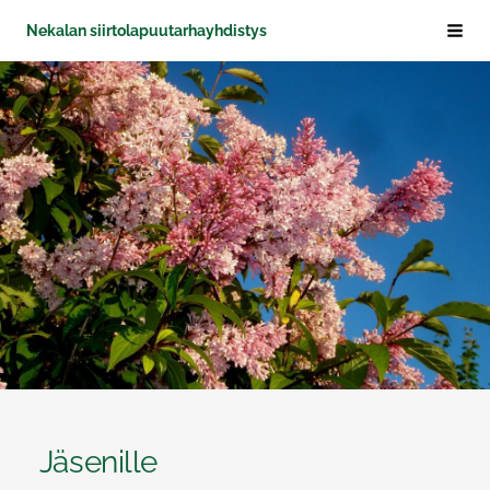
Siirry
Nekalan siirtolapuutarhayhdistys
Haku
sivun
sisältöön
Jäsenille