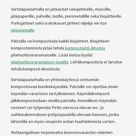
Siirtolapuutarhalla on jäteastiat sekajätteelle, muoville,
jätepaperille, pahville, lasille, pienmetallille sekä biojätteelle.
Purkujätteet sekä isokokoiset jätteet viljelijä vie itse
jäteasemalle
.
Palstalla voi kompostoida kaikki biojätteet. Biojätteen
kompostoinnista pitää tehdä
kompostointi-ilmoitus
jätehuoltoviranomaiselle. Lisää tietoa löydät
jätehuoltoviranomaisen sivuilta
. Lehtikompostista ei tarvitse
tehdä komposti-ilmoitusta.
Siirtolapuutarhalla on yhteiskäytössä seitsemän
kompostoivaa kuivikekäymälää. Palstalle voi sijoittaa oman
käymälän varastoon tai kylkiäiseen. Käymäläkomposti
jälkikompostoidaan omalla palstalla. Kemiallisen käymälän
nesteet voi tyhjentää Pirtin vieressä olevan wc- ja
suihkurakennuksen pohjoispuolella olevaan kaivoon, jonka
lähistöllä on myös vesipiste astian huuhtelemista varten.
Rottaongelman torjumiseksi luonnonvaraisten eläinten