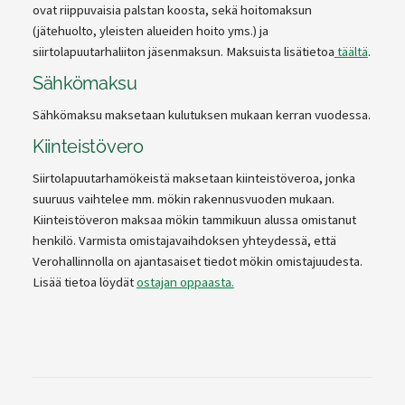
ovat riippuvaisia palstan koosta, sekä hoitomaksun
(jätehuolto, yleisten alueiden hoito yms.) ja
siirtolapuutarhaliiton jäsenmaksun. Maksuista lisätietoa
täältä
.
Sähkömaksu
Sähkömaksu maksetaan kulutuksen mukaan kerran vuodessa.
Kiinteistövero
Siirtolapuutarhamökeistä maksetaan kiinteistöveroa, jonka
suuruus vaihtelee mm. mökin rakennusvuoden mukaan.
Kiinteistöveron maksaa mökin tammikuun alussa omistanut
henkilö. Varmista omistajavaihdoksen yhteydessä, että
Verohallinnolla on ajantasaiset tiedot mökin omistajuudesta.
Lisää tietoa löydät
ostajan oppaasta.