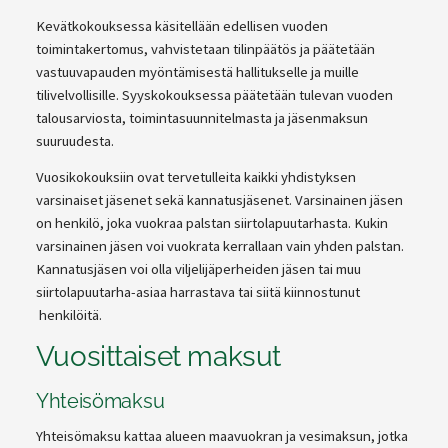
Kevätkokouksessa käsitellään edellisen vuoden
toimintakertomus, vahvistetaan tilinpäätös ja päätetään
vastuuvapauden myöntämisestä hallitukselle ja muille
tilivelvollisille. Syyskokouksessa päätetään tulevan vuoden
talousarviosta, toimintasuunnitelmasta ja jäsenmaksun
suuruudesta.
Vuosikokouksiin ovat tervetulleita kaikki yhdistyksen
varsinaiset jäsenet sekä kannatusjäsenet. Varsinainen jäsen
on henkilö, joka vuokraa palstan siirtolapuutarhasta. Kukin
varsinainen jäsen voi vuokrata kerrallaan vain yhden palstan.
Kannatusjäsen voi olla viljelijäperheiden jäsen tai muu
siirtolapuutarha-asiaa harrastava tai siitä kiinnostunut
henkilöitä.
Vuosittaiset maksut
Yhteisömaksu
Yhteisömaksu kattaa alueen maavuokran ja vesimaksun, jotka