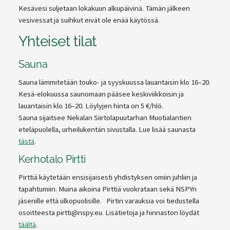
Kesävesi suljetaan lokakuun alkupäivinä. Tämän jälkeen
vesivessat ja suihkut eivät ole enää käytössä.
Yhteiset tilat
Sauna
Sauna lämmitetään touko- ja syyskuussa lauantaisin klo 16–20.
Kesä-elokuussa saunomaan pääsee keskiviikkoisin ja
lauantaisin klo 16–20. Löylyjen hinta on 5 €/hlö.
Sauna sijaitsee Nekalan Siirtolapuutarhan Muotialantien
eteläpuolella, urheilukentän sivustalla. Lue lisää saunasta
tästä
.
Kerhotalo Pirtti
Pirttiä käytetään ensisijaisesti yhdistyksen omiin juhliin ja
tapahtumiin. Muina aikoina Pirttiä vuokrataan sekä NSPYn
jäsenille että ulkopuolisille. Pirtin varauksia voi tiedustella
osoitteesta pirtti@nspy.eu. Lisätietoja ja hinnaston löydät
täältä
.