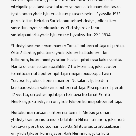
viljelijöille ja aitaistukset alueen ympäri ja teki näin alustavaa
työtä oman yhdistyksen alkuun pääsemiseksi. Syksyllä 1933
perustettiin Nekalan Siirtolapuutarhayhdistys, jolle sitten
siirrettiin myös vuokraoikeus. Yhdistysrekisteriin
siirtolapuutarhayhdistyksemme hyväksyttiin 22.1.1934.
Yhdistyksemme ensimmäinen "oma" puheenjohtaja oli johtaja
Otto Sillantie, joka toimi yhdistyksen hallituksen - tai
hallinnon, kuten nimitys silloin kuului - johdossa kaksi vuotta.
Häntä seurasi satamapäällikkö Otto Merimaa, joka vuoden
toimittuaan jätti puheenjohtajan nuijan puuseppä Lauri
Toivoselle, joka oli ensimmäinen Nekalan viljelijöiden
keskuudestaan valitsema puheenjohtaja. Pisimpään eli peräti
12 vuotta, on puheenjohtajan tehtäviä hoitanut Pentti
Heiskari, joka nykyisin on yhdistyksen kunniapuheenjohtaja.
Hoitokunnan aikaan sihteerinä toimi L. Metsiö ja oman
yhdistyksen perustamisesta lähtien Hilma Lahtinen, joka hoiti
tehtävää peräti seitsemän vuotta. Sihteereistä pitkäaikaisin
on yhdistyksen kunniajäsen Raili Nurminen, joka hoiti