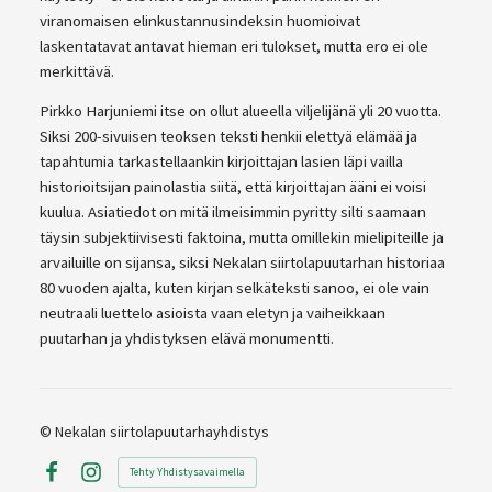
viranomaisen elinkustannusindeksin huomioivat
laskentatavat antavat hieman eri tulokset, mutta ero ei ole
merkittävä.
Pirkko Harjuniemi itse on ollut alueella viljelijänä yli 20 vuotta.
Siksi 200-sivuisen teoksen teksti henkii elettyä elämää ja
tapahtumia tarkastellaankin kirjoittajan lasien läpi vailla
historioitsijan painolastia siitä, että kirjoittajan ääni ei voisi
kuulua. Asiatiedot on mitä ilmeisimmin pyritty silti saamaan
täysin subjektiivisesti faktoina, mutta omillekin mielipiteille ja
arvailuille on sijansa, siksi Nekalan siirtolapuutarhan historiaa
80 vuoden ajalta, kuten kirjan selkäteksti sanoo, ei ole vain
neutraali luettelo asioista vaan eletyn ja vaiheikkaan
puutarhan ja yhdistyksen elävä monumentti.
©
Nekalan siirtolapuutarhayhdistys
Tehty Yhdistysavaimella
Facebook
Instagram