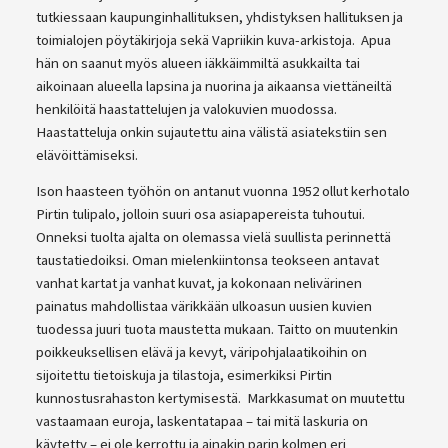
tutkiessaan kaupunginhallituksen, yhdistyksen hallituksen ja
toimialojen pöytäkirjoja sekä Vapriikin kuva-arkistoja. Apua
hän on saanut myös alueen iäkkäimmiltä asukkailta tai
aikoinaan alueella lapsina ja nuorina ja aikaansa viettäneiltä
henkilöitä haastattelujen ja valokuvien muodossa.
Haastatteluja onkin sujautettu aina välistä asiatekstiin sen
elävöittämiseksi.
Ison haasteen työhön on antanut vuonna 1952 ollut kerhotalo
Pirtin tulipalo, jolloin suuri osa asiapapereista tuhoutui.
Onneksi tuolta ajalta on olemassa vielä suullista perinnettä
taustatiedoiksi. Oman mielenkiintonsa teokseen antavat
vanhat kartat ja vanhat kuvat, ja kokonaan nelivärinen
painatus mahdollistaa värikkään ulkoasun uusien kuvien
tuodessa juuri tuota maustetta mukaan. Taitto on muutenkin
poikkeuksellisen elävä ja kevyt, väripohjalaatikoihin on
sijoitettu tietoiskuja ja tilastoja, esimerkiksi Pirtin
kunnostusrahaston kertymisestä. Markkasumat on muutettu
vastaamaan euroja, laskentatapaa – tai mitä laskuria on
käytetty – ei ole kerrottu ja ainakin parin kolmen eri