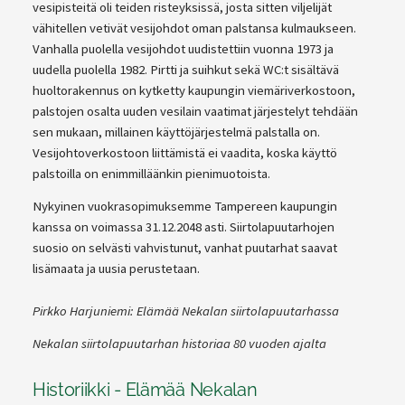
vesipisteitä oli teiden risteyksissä, josta sitten viljelijät
vähitellen vetivät vesijohdot oman palstansa kulmaukseen.
Vanhalla puolella vesijohdot uudistettiin vuonna 1973 ja
uudella puolella 1982. Pirtti ja suihkut sekä WC:t sisältävä
huoltorakennus on kytketty kaupungin viemäriverkostoon,
palstojen osalta uuden vesilain vaatimat järjestelyt tehdään
sen mukaan, millainen käyttöjärjestelmä palstalla on.
Vesijohtoverkostoon liittämistä ei vaadita, koska käyttö
palstoilla on enimmilläänkin pienimuotoista.
Nykyinen vuokrasopimuksemme Tampereen kaupungin
kanssa on voimassa 31.12.2048 asti. Siirtolapuutarhojen
suosio on selvästi vahvistunut, vanhat puutarhat saavat
lisämaata ja uusia perustetaan.
Pirkko Harjuniemi: Elämää Nekalan siirtolapuutarhassa
Nekalan siirtolapuutarhan historiaa 80 vuoden ajalta
Historiikki - Elämää Nekalan