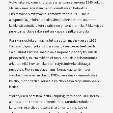
Koko rakennuksen yhdistys sai haltuunsa vuonna 1946, jolloin
tilaisuuksien järjestäminen huomattavasti helpottui.
Ensimmäinen mittavampi remontti tehtiin 1950-luvun
alkupuolella, jolloin purettiin länsipuolen kahden asunnon
kaikki väliseinät, jolloin saatiin iso yhtenäinen tila. Pikkukuistit
purettiin ja tilalle rakennettiin kapea ja pitkä eteistila.
Pian kunnostuksen valmistuttua syttyi maaliskuussa 1952
Pirtissä tulipalo, joka tuhosi sisustuksen perusteellisesti.
Palovauriot Pirtissä saatiin aika nopeasti peitetyiksi uusilla
pinnoitteilla, mutta mikään ei tuonut takaisin tuhoutunutta
arkistoa eikä huvitoimikunnan näyttämörekvisiittaa ja
puvustoa. Pieniä maalaus- yms. korjauksia tehtiin tuon
tuostakin vuosien mittaan; 1980-luvun alussa remontoitiin
keittiö, pinnoitettiin seinät ja keittiön sekä tarjoiluhuoneen
lattiat.
Yhdistyksen ostettua Pirtin kaupungilta vuonna 2003 heräsi
ajatus uuden remontin tekemisestä. Kuntokartoitukset
kuitenkin osoittivat, ettei pintaremontti riitä, koska