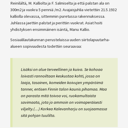
Reinilältä, M. Kalliolta ja F. Salmiselta ja että palstan ala on
300m2 ja vuokra 5 penniä /m2. Avajaisjuhlia vietettiin 21.5.1932
kalliolla olevassa, sittemmin puretussa rakennuksessa.
Juhlassa jaettiin palstat ja perittiin vuokrat. Asiat hoiti
yhdistyksen ensimmäinen isäntä, Manu Kallio.
Sosiaalilautakunnan perusteluissa uuden siirtolapuutarha-
alueen sopivuudesta todettiin seuraavaa:
Lisäksi on alue terveellinen ja kuiva. Se kohoaa
loivasti rannoiltaan keskustaa kohti, jossa on
laaja, tasainen, komeiden koivujen ympäröimä
tanner, entisen Finnin talon kaunis pihamaa. Maa
on parasta mitä toivoa voi, ruokamultaista
savimaata, jota jo ammoin on voimaperäisesti
viljelty.(…) Korkea Kalevanharju on suojaamassa
sitä pohjan tuulilta.