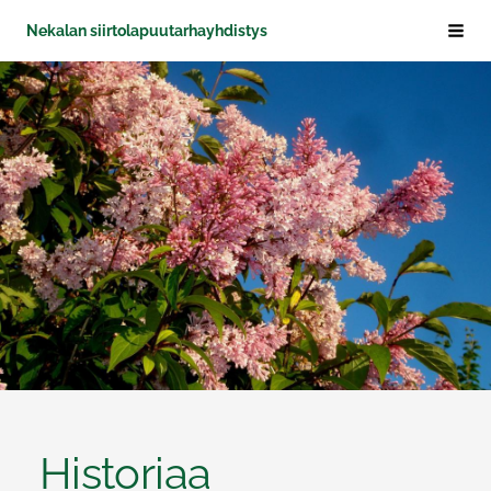
Siirry
Nekalan siirtolapuutarhayhdistys
Haku
sivun
sisältöön
Historiaa