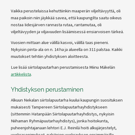
Vaikka perusteluissa kehuttiinkin maaperän viljeltävyyttä, oli
maa paikoin niin jäykkää savea, että kaupungilta saatu oikeus
nostaa Iidesjärven rannasta rutaa, rantamutaa, oli
viljeltävyyden ja viljavuuden lisäämisessä ensiarvoisen tärkeä.
Vuosien mittaan alue välillä kasvoi, välillä taas pieneni.
Nykyisin pinta-ala on n. 14 ha ja alueella on 311 palstaa. Kaikki
muutokset tehtiin yhdistyksen aloitteesta.
Lue lisää siirtolapuutarhan perustamisesta Miinu Mäkelän
artikkelista
.
Yhdistyksen perustaminen
Alkuun Nekalan siirtolapuutarha kuului kaupungin suosituksen
mukaisesti Tampereen Siirtolapuutarhayhdistykseen
(sittemmin Hatanpään Siirtolapuutarhayhdistys, nykyisin
Niihaman Ryhmäpuutarhayhdistys), jonka hoitokunta,
puheenjohtajanaan lehtori E.J. Reinilä hoiti alkujärjestelyt,
vuokrasopimukset, palstojen vuokrauksen ensimmäisille