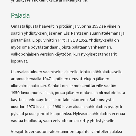
Palasia
Omasta lipusta haaveiltiin pitkään ja vuonna 1952 se viimein
saatiin yhdistyksen jäsenen Elis Rantasen suunnittelemana ja
piirtämänä. Lippu vihittiin Pirtillä 31.8.1952. Yhdistyksellä on
myös oma pöytästandaari, joista palataan vanhemman,
valkopohjaisen version käyttöön, kun nykyiset standaarit
loppuvat.
Ulkovalaistuksen saamiseksi alueelle tehtiin sähkölaitokselle
anomus keväällä 1947 ja pitkien neuvottelujen jälkeen
ulkovalot saatiinkin. Sähköt omille mökkimittareille saatiin
1950-luvun puolivälissä, jonka jälkeen mökeissä oli mahdollista
käyttää sähkökäyttöisiä kotitalouskoneita. Sähköistystä
uusittiin 1970-luvulla ja 1980-luvun alussa sähkölaitos pystytti
pylväät ja uusi johdot kaapeleiksi. Nykyisin sähkölaitos ei enää
vastaa huollosta, vaan velvoite on siirretty yhdistykselle.
Vesijohtoverkoston rakentaminen tapahtui vähitellen; aluksi