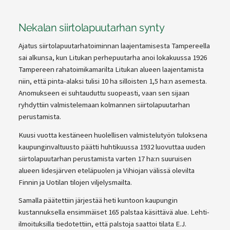
Nekalan siirtolapuutarhan synty
Ajatus siirtolapuutarhatoiminnan laajentamisesta Tampereella
sai alkunsa, kun Litukan perhepuutarha anoi lokakuussa 1926
Tampereen rahatoimikamarilta Litukan alueen laajentamista
niin, että pinta-alaksi tulisi 10 ha silloisten 1,5 ha:n asemesta.
Anomukseen ei suhtauduttu suopeasti, vaan sen sijaan
ryhdyttiin valmistelemaan kolmannen siirtolapuutarhan
perustamista.
Kuusi vuotta kestäneen huolellisen valmistelutyön tuloksena
kaupunginvaltuusto päätti huhtikuussa 1932 luovuttaa uuden
siirtolapuutarhan perustamista varten 17 ha:n suuruisen
alueen Iidesjärven eteläpuolen ja Vihiojan välissä olevilta
Finnin ja Uotilan tilojen viljelysmailta.
Samalla päätettiin järjestää heti kuntoon kaupungin
kustannuksella ensimmäiset 165 palstaa käsittävä alue. Lehti-
ilmoituksilla tiedotettiin, että palstoja saattoi tilata E.J.