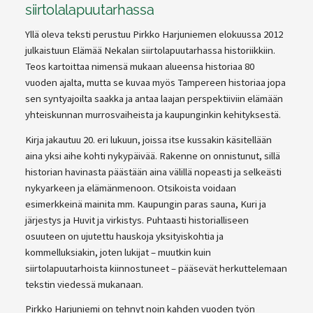
siirtolalapuutarhassa
Yllä oleva teksti perustuu Pirkko Harjuniemen elokuussa 2012
julkaistuun Elämää Nekalan siirtolapuutarhassa historiikkiin.
Teos kartoittaa nimensä mukaan alueensa historiaa 80
vuoden ajalta, mutta se kuvaa myös Tampereen historiaa jopa
sen syntyajoilta saakka ja antaa laajan perspektiiviin elämään
yhteiskunnan murrosvaiheista ja kaupunginkin kehityksestä.
Kirja jakautuu 20. eri lukuun, joissa itse kussakin käsitellään
aina yksi aihe kohti nykypäivää. Rakenne on onnistunut, sillä
historian havinasta päästään aina välillä nopeasti ja selkeästi
nykyarkeen ja elämänmenoon. Otsikoista voidaan
esimerkkeinä mainita mm. Kaupungin paras sauna, Kuri ja
järjestys ja Huvit ja virkistys. Puhtaasti historialliseen
osuuteen on ujutettu hauskoja yksityiskohtia ja
kommelluksiakin, joten lukijat – muutkin kuin
siirtolapuutarhoista kiinnostuneet – pääsevät herkuttelemaan
tekstin viedessä mukanaan.
Pirkko Harjuniemi on tehnyt noin kahden vuoden työn