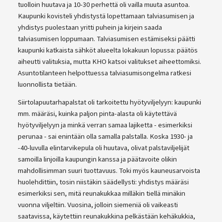
tuolloin huutava ja 10-30 perhettä oli vailla muuta asuntoa.
Kaupunki kovisteli yhdistystä lopettamaan talviasumisen ja
yhdistys puolestaan yritti puhein ja kirjein saada
talviasumisen loppumaan. Talviasumisen estämiseksi päätti
kaupunki katkaista sähköt alueelta lokakuun lopussa: päätös
aiheutti valituksia, mutta KHO katsoi valitukset aiheettomiksi.
Asuntotilanteen helpottuessa talviasumisongelma ratkesi
luonnollista tietään.
Siirtolapuutarhapalstat oli tarkoitettu hyötyviljelyyn: kaupunki
mm. määräsi, kuinka paljon pinta-alasta oli käytettävä
hyötyviljelyyn ja minkä verran samaa lajiketta - esimerkiksi
perunaa - sai enintään olla samalla palstalla. Koska 1930- ja
-40-luvulla elintarvikepula oli huutava, olivat palstaviljelijät
samoilla linjoilla kaupungin kanssa ja päätavoite olikin
mahdollisimman suuri tuottavuus. Toki myös kauneusarvoista
huolehdittiin, tosin niistäkin säädellysti: yhdistys määräsi
esimerkiksi sen, mitä reunakukkaa milläkin tiellä minäkin
vuonna viljeltiin. Vuosina, jolloin siemeniä oli vaikeasti
saatavissa, käytettiin reunakukkina pelkästään kehäkukkia,