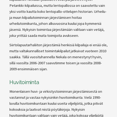
Petankki-kilpailuissa, mutta lentopallossa on saavutettu vain
yksi voitto kautta koko lentopallo-ottelujen historian. Urheilu-
ja muun kilpailutoiminnan järjestämisen hoitaa
urheilutoimikunta, johon alkuvuosina kuului jopa kymmeniä
jäseniä. Nykyisin toimintaa järjestämään valitaan vain vetäjä,
joka yrittää saada muita toimijoita avukseen.
Siirtolapuutarhaliiton järjestämiä henkisiä kilpailuja ei enää ole,
mutta valtakunnalliset toimintakilpailut jatkuivat vuoteen 2010
saakka. Tällä vuosituhannella Nekala on menestynyt hyvin,
sillä vuosilta 2006-2007 saavutimme toisen ja vuosilta 2008-
2009 ensimmäisen sijan.
Huvitoiminta
Monenlaisen huvi- ja virkistystoiminnan järjestämisestä on
vastannut ja vastaa nykyisinkin huvitoimikunta. Vielä 1990-
luvulla huvitoimikuntaan kuului useita viljelijöitä, jotka pitivät
kokouksia ja laativat niistä pöytäkirjoja. Nykyisin
huvitoimikuntaan valitaan vain vetäjä, joka kokoaa viljelijöitä