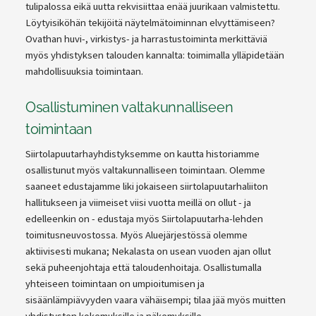
tulipalossa eikä uutta rekvisiittaa enää juurikaan valmistettu.
Löytyisiköhän tekijöitä näytelmätoiminnan elvyttämiseen?
Ovathan huvi-, virkistys- ja harrastustoiminta merkittäviä
myös yhdistyksen talouden kannalta: toimimalla ylläpidetään
mahdollisuuksia toimintaan.
Osallistuminen valtakunnalliseen
toimintaan
Siirtolapuutarhayhdistyksemme on kautta historiamme
osallistunut myös valtakunnalliseen toimintaan. Olemme
saaneet edustajamme liki jokaiseen siirtolapuutarhaliiton
hallitukseen ja viimeiset viisi vuotta meillä on ollut - ja
edelleenkin on - edustaja myös Siirtolapuutarha-lehden
toimitusneuvostossa. Myös Aluejärjestössä olemme
aktiivisesti mukana; Nekalasta on usean vuoden ajan ollut
sekä puheenjohtaja että taloudenhoitaja. Osallistumalla
yhteiseen toimintaan on umpioitumisen ja
sisäänlämpiävyyden vaara vähäisempi; tilaa jää myös muitten
yhdistysten kokemuksille ja näkemyksille.