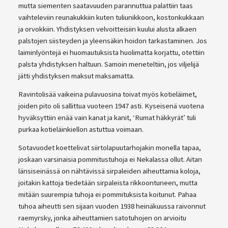
mutta siementen saatavuuden parannuttua palattiin taas
vaihteleviin reunakukkiin kuten tuliunikkoon, kostonkukkaan
ja orvokkiin. Yhdistyksen velvoitteisiin kuului alusta alkaen
palstojen siisteyden ja yleensäkin hoidon tarkastaminen. Jos
laiminlyöntejä ei huomautuksista huolimatta korjattu, otettiin
palsta yhdistyksen haltuun. Samoin meneteltiin, jos viljelijä
jätti yhdistyksen maksut maksamatta.
Ravintolisää vaikeina pulavuosina toivat myös kotieläimet,
joiden pito oli sallittua vuoteen 1947 asti. Kyseisenä vuotena
hyväksyttiin enää vain kanat ja kanit, ‘Rumat häkkyrät’ tuli
purkaa kotieläinkiellon astuttua voimaan.
Sotavuodet koettelivat siirtolapuutarhojakin monella tapaa,
joskaan varsinaisia pommitustuhoja ei Nekalassa ollut. Aitan
länsiseinässä on nähtävissä sirpaleiden aiheuttamia koloja,
joitakin kattoja tiedetään sirpaleista rikkoontuneen, mutta
mitään suurempia tuhoja ei pommituksista koitunut. Pahaa
tuhoa aiheutti sen sijaan vuoden 1938 heinäkuussa raivonnut
raemyrsky, jonka aiheuttamien satotuhojen on arvioitu