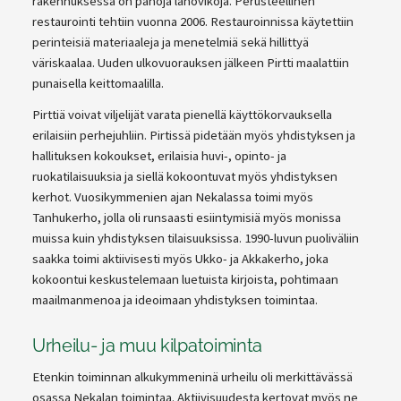
rakennuksessa on pahoja lahovikoja. Perusteellinen
restaurointi tehtiin vuonna 2006. Restauroinnissa käytettiin
perinteisiä materiaaleja ja menetelmiä sekä hillittyä
väriskaalaa. Uuden ulkovuorauksen jälkeen Pirtti maalattiin
punaisella keittomaalilla.
Pirttiä voivat viljelijät varata pienellä käyttökorvauksella
erilaisiin perhejuhliin. Pirtissä pidetään myös yhdistyksen ja
hallituksen kokoukset, erilaisia huvi-, opinto- ja
ruokatilaisuuksia ja siellä kokoontuvat myös yhdistyksen
kerhot. Vuosikymmenien ajan Nekalassa toimi myös
Tanhukerho, jolla oli runsaasti esiintymisiä myös monissa
muissa kuin yhdistyksen tilaisuuksissa. 1990-luvun puoliväliin
saakka toimi aktiivisesti myös Ukko- ja Akkakerho, joka
kokoontui keskustelemaan luetuista kirjoista, pohtimaan
maailmanmenoa ja ideoimaan yhdistyksen toimintaa.
Urheilu- ja muu kilpatoiminta
Etenkin toiminnan alkukymmeninä urheilu oli merkittävässä
osassa Nekalan toimintaa. Aktiivisuudesta kertovat myös ne