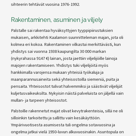
sihteerin tehtävät vuosina 1976-1992.
Rakentaminen, asuminen ja viljely
Palstalle sai rakentaa hyväksyttyjen tyyppipiirustuksien
mukaisen, arkkitehti Kaalamon suunnitteleman majan, jota oli
kolmea eri kokoa. Rakentaminen vilkastui merkittävästi, kun
yhdistys sai vuonna 1938 kaupungilta 30 000 markan
(nykyrahassa 9147 €) lainan, josta jaettiin viljelijöille lainoja
majojen rakentamiseen. Yhdistys tuki viljelijöitä myös
hankkimalla varojensa mukaan yhteisiä työkaluja ja
maanparannusaineita sekä yhteisostoilla siemeniä, puita ja
pensaita. Yhteisostot tulivat halvemmiksi ja säästivät viljelijät
kuljetusvaikeuksilta. Nykyisin näistä palveluista on jäljellä vain
mullan- ja turpeen yhteisostot.
Palstoille rakennetut majat olivat kevytrakenteisia, sillä ne oli
silloinkin tarkoitettu ja sallittu vain kesäkäyttöön.
Ympärivuotisesta asumisesta tuli ongelma sotavuosina ja
ongelma jatkui vielä 1950-luvun alkuvuosinakin. Asuntopula on