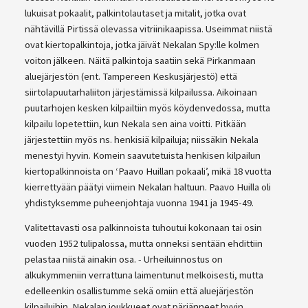
lukuisat pokaalit, palkintolautaset ja mitalit, jotka ovat
nähtävillä Pirtissä olevassa vitriinikaapissa. Useimmat niistä
ovat kiertopalkintoja, jotka jäivät Nekalan Spy:lle kolmen
voiton jälkeen. Näitä palkintoja saatiin sekä Pirkanmaan
aluejärjestön (ent. Tampereen Keskusjärjestö) että
siirtolapuutarhaliiton järjestämissä kilpailussa. Aikoinaan
puutarhojen kesken kilpailtiin myös köydenvedossa, mutta
kilpailu lopetettiin, kun Nekala sen aina voitti. Pitkään
järjestettiin myös ns. henkisiä kilpailuja; niissäkin Nekala
menestyi hyvin. Komein saavutetuista henkisen kilpailun
kiertopalkinnoista on ‘Paavo Huillan pokaali’, mikä 18 vuotta
kierrettyään päätyi viimein Nekalan haltuun. Paavo Huilla oli
yhdistyksemme puheenjohtaja vuonna 1941 ja 1945-49.
Valitettavasti osa palkinnoista tuhoutui kokonaan tai osin
vuoden 1952 tulipalossa, mutta onneksi sentään ehdittiin
pelastaa niistä ainakin osa. - Urheiluinnostus on
alkukymmeniin verrattuna laimentunut melkoisesti, mutta
edelleenkin osallistumme sekä omiin että aluejärjestön
kilpailuihin. Nekalan joukkueet ovat pärjänneet hyvin