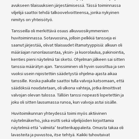
avukseen tilaisuuksien järjestämisessä. Tässä toiminnassa
viljelijä saattoi tehdä talkoovelvoitteensa, jonka nykyinen
nimitys on yhteisötyö.
Tansseilla oli merkittävä osuus alkuvuosikymmenien
huvitoiminnassa. Sotavuosina, jolloin pelkkiä tansseja ei
saanut järjestää, olivat tilaisuudet iltamatyyppisiä: alkuun oli
määräajan runonlausuntaa, yksin- ja kuorolaulua, pakinointia,
kenties pieni näytelmä tai sketsi. Ohjelman jälkeen sai sitten
tanssia määrätyn ajan. Tanssiminen oli hyvin suosittua ja sen
vuoksi usein nipistettiin säädetystä ohjelma-ajasta aikaa
tanssille. Koska paikalle saattoi tulla valvoja katsomaan, että
säädöksiä noudatetaan, oli ulkona vahteja, jotka ilmoittivat
valvojan olevan tulossa. Tällöin tanssi nopeasti lopetettiin ja
joku oli sitten lausumassa runoa, kun valvoja astui sisälle.
Huvitoimikunnan yhteydessä toimi myös aktiivinen
näytelmäkerho, joka esitti sekä viljelijöiden kirjoittamia
näytelmiä että ’valmiita’ teatterikappaleita. Omasta takaa oli
lavasteita ja puvustoa, itse tehtyä. Kaikki tuhoutuivat