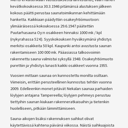
kevätkokouksessa 30.3.1946 pitämänsä alustuksen jälkeen
kokous päätti perustaa saunatoimikunnan kehittämään
hanketta. Kaikkiaan päädyttiin osakeyhtiömuotoon:
ylimääräisessä kokouksessa 29.6.1947 päätettiin
Puutarhasauna Oy:n osakkeen hinnaksi 1000 mk / kpl
(nykyrahassa 52 €). Syyskokouksen hyväksymänä yhdistys
merkitsi osakkeita 50 kpl. Kaupunki antoi avustusta saunan
rakentamiseen 100 000 mk. Pääasiassa talkoovoimin
rakennettu sauna valmistui syksyllä 1948. Osakeyhtiömuoto
purettiin ja yhdistys lunasti kaikki osakkeet vuonna 1955.
Vuosien mittaan saunaa on kunnostettu monilta osiltaan.
Viimeisin, erittäin perusteellinen kunnostus tehtiin vuonna
2009. Edelleenkin monet pitävät Nekalan saunaa parhaiden
löylyjen antajana Tampereella; löylyjen pehmeys perustuu
tiettyihin saunan kiukaan rakenneratkaisuihin ja tietenkin
huolelliseen, pitkään lämmittämiseen.
Sauna-aikojen lisäksi rakennuksen suihkut olivat
käytettävissä kahtena päivänä viikossa. Näistä suihkuajoista