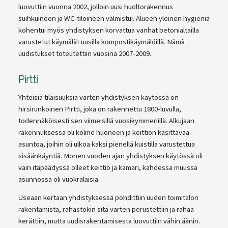
luovuttiin vuonna 2002, jolloin uusi huoltorakennus
suihkuineen ja WC-tiloineen valmistui. Alueen yleinen hygienia
kohentui myös yhdistyksen korvattua vanhat betonialtailla
varustetut käymälät uusilla kompostikäymälöillä. Nämä
uudistukset toteutettiin vuosina 2007-2009.
Pirtti
Yhteisiä tilaisuuksia varten yhdistyksen käytössä on
hirsirunkoinen Pirtti, joka on rakennettu 1800-luvulla,
todennäköisesti sen viimeisillä vuosikymmenillä. Alkujaan
rakennuksessa oli kolme huoneen ja keittiön käsittävää
asuntoa, joihin oli ulkoa kaksi pienellä kuistilla varustettua
sisäänkäyntiä. Monen vuoden ajan yhdistyksen käytössä oli
vain itäpäädyssä olleet keittiö ja kamari, kahdessa muussa
asunnossa oli vuokralaisia.
Useaan kertaan yhdistyksessä pohdittiin uuden toimitalon
rakentamista, rahastokin sitä varten perustettiin ja rahaa
kerättiin, mutta uudisrakentamisesta luovuttiin vähin äänin.