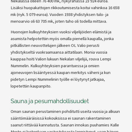
Nekalassa olleen 76 400 mk, nykyrahassa 23 924 euroa.
Lisäksi huopakattojen rikkoutumisesta koitui vahinkoa 16 658
mk (nyk. 5 079 euroa). Vuoden 1938 yhdistyksen tulo- ja
menoarvio oli 63 705 mk, joten tuho oli todella mittava.
Huonojen kulkuyhteyksien vuoksi viljelijöiden elämistä ja
asumista helpotettiin myös omalla pienellä kaupalla, jonka
pitkällisten neuvottelujen jälkeen OL Valio perusti
yhdistykseltä vuokraamaansa aittatilaan. Monia vuosia
kauppaa hoiti Valion lukuun Nekalan viljelijä, rouva Lempi
Nummelin. Kulkuyhteyksien parantuessa ja omien
ajoneuvojen lisääntyessä kaupan merkitys väheni ja kun
pidetyn Lempi Nummelinin työlle ei löytynyt jatkajaa,
lopetettiin kaupanpito.
Sauna ja pesumahdollisuudet
Oman saunan perustaminen pohditutti useita vuosia ja alkuun
sääntömääräisissä kokouksissa ei saunan rakentaminen
saanut riittävää kannatusta. Saunan innokas puuhamies Kalle
Merto ei kuitenkaan vastustuksesta lannistunut, vaan hänen