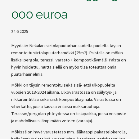
000 euroa
24.6.2025
Myydään Nekalan siirtolapuutarhan uudelta puolelta täysin
remontoitu siirtolapuutarhamökki (25m2). Palstalla on mökin
lisäksi pergola, terassi, varasto + kompostikäymälä. Palsta on
hyvin hoidettu, mutta siellä on myös tilaa toteuttaa omia
puutarhaunelmia.
Mökki on täysin remontoitu sekä sisä- että ulkopuolelta
vuosien 2018-2024 aikana. Ulkovarastossa on säilytys- ja
nikkarointitilaa sekä siisti kompostikäymälä. Varastossa on
viherkatto, jossa kasvaa erilaisia maksaruohoja.
Terassin/pergolan yhteydessä on tiskipaikka, jossa vesipiste
ja mahdollisuus lämpimään veteen (varaaja).
Mökissä on hyvä varustetaso mm. jääkaappi pakastelokerolla,