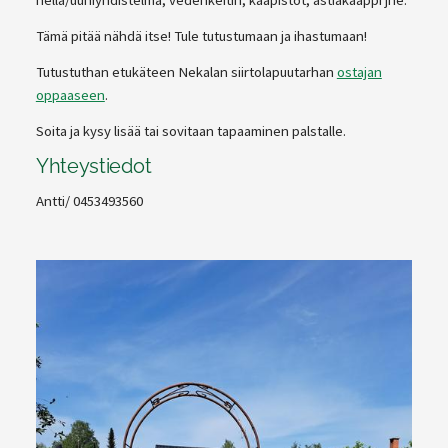
hella/uuniyhdistelmä, vedenkeitin, kaapistot, astiakaappi jne.
Tämä pitää nähdä itse! Tule tutustumaan ja ihastumaan!
Tutustuthan etukäteen Nekalan siirtolapuutarhan
ostajan
oppaaseen
.
Soita ja kysy lisää tai sovitaan tapaaminen palstalle.
Yhteystiedot
Antti/ 0453493560