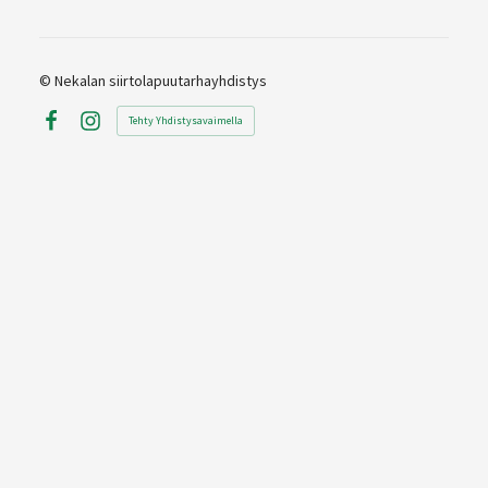
©
Nekalan siirtolapuutarhayhdistys
Tehty Yhdistysavaimella
Facebook
Instagram