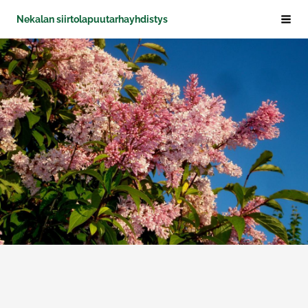
Siirry
Nekalan siirtolapuutarhayhdistys
Haku 
sivun
sisältöön